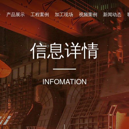
介
产品展示
工程案例
加工现场
视频案例
新闻动态
信
息
详
情
INFOMATION