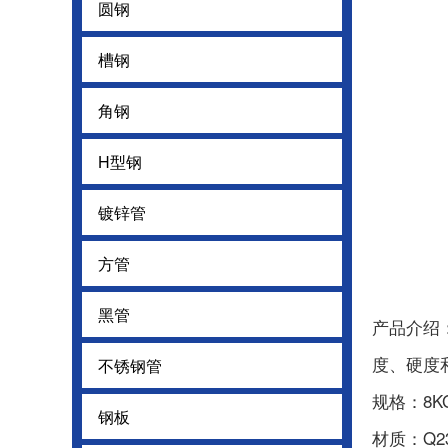
圆钢
圆钢
槽钢
槽钢
角钢
角钢
H型钢
H型钢
镀锌管
镀锌管
方管
方管
黑管
黑管
产品介绍
度、硬度
不锈钢管
不锈钢管
规格：8KG
钢板
钢板
材质：Q23