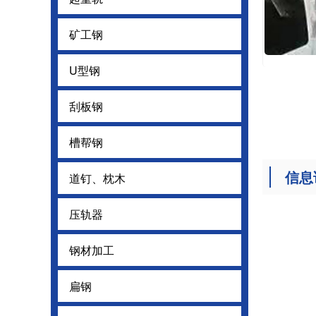
矿工钢
矿工钢
U型钢
U型钢
刮板钢
刮板钢
槽帮钢
槽帮钢
信息
道钉、枕木
道钉、枕木
压轨器
压轨器
钢材加工
钢材加工
扁钢
扁钢